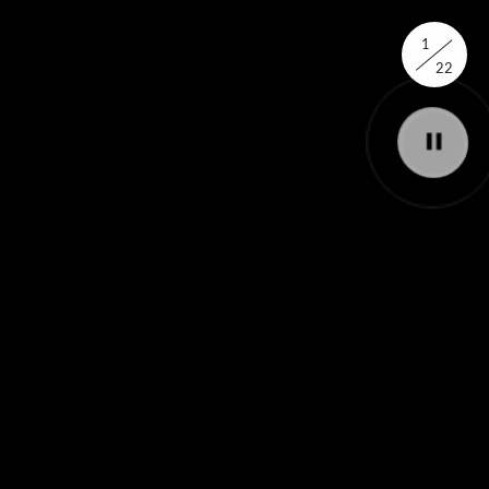
×
1
22