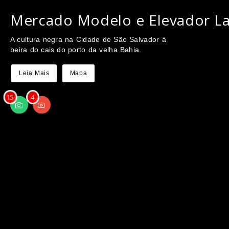
Mercado Modelo e Elevador L
A cultura negra na Cidade de São Salvador à
beira do cais do porto da velha Bahia.
Leia Mais
Mapa
15
4
Mercado
Modelo e
Elevador
Lacerda
Nesta parte
descrevemos