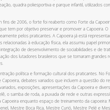
ção, quadra poliesportiva e parque infantil, utilizados 
fins de 2006, o forte foi reaberto como Forte da Capoeir
 que tem por objetivo preservar e promover a Capoeira. O 
eamente pelos praticantes. A Capoeira já está representa
es relacionadas à educação física, ela assumiu papel primo
integração de desenvolvimento de sociabilidades e de trat
mação dos lutadores brasileiros que se tornaram grandes r
s.
ntração política e formação cultural dos praticantes. No F
is de Capoeira, debates variados que incluem a questão do 
 variados, exposições, apresentações da Capoeira e dive
lê, o samba de roda, a puxada de rede e outras expressõe
 Capoeira enquanto espaço de treinamento da capoeira:
enel, Mestre Boca Rica, Mestre Curió, Mestre Pelé e Mes