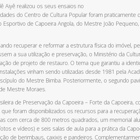
lê Aiyê realizou os seus ensaios no
ividades do Centro de Cultura Popular foram praticamente 
o Esportivo de Capoeira Angola, do Mestre João Pequeno, 
sando recuperar e reformar a estrutura física do imóvel, 
tissem a sua utilização e preservação, o Ministério da Cul
ração de projeto de restauro. O tema que garantiu a ident
 instalações vinham sendo utilizadas desde 1981 pela Aca
discípulo do Mestre Bimba. Posteriormente, o segundo pav
 de Mestre Moraes.
ileira de Preservação da Capoeira – Forte da Capoeira, 
é que foram disponibilizados os recursos para a recupera
tivas com cerca de 800 metros quadrados, um memorial al
, fotos e vídeos) e seis salas de aula para a prática da C
bricação de berimbaus, caxixis e pandeiros. Complementarm