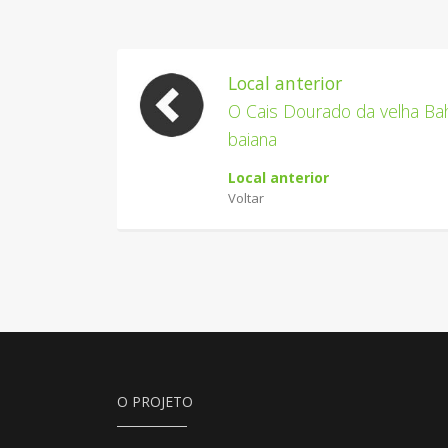
Local anterior
O Cais Dourado da velha Bah
baiana
Local anterior
Voltar
O PROJETO