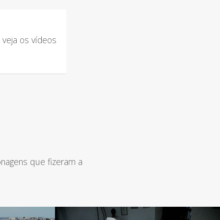
 veja os vídeos
onagens que fizeram a