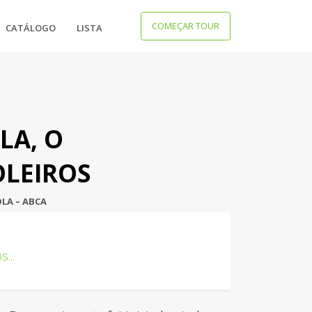
×
COMEÇAR TOUR
CATÁLOGO
LISTA
LA, O
OLEIROS
LA – ABCA
os
...