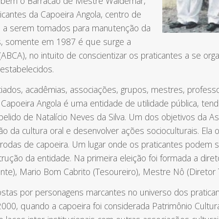
ambém o Barracão de Mestre Waldemar,
icantes da Capoeira Angola, centro de
os a serem tomados para manutenção da
 Mas, somente em 1987 é que surge a
ABCA), no intuito de conscientizar os praticantes a se orga
estabelecidos.
iados, acadêmias, associações, grupos, mestres, profes
e Capoeira Angola é uma entidade de utilidade pública, te
lido de Natalício Neves da Silva. Um dos objetivos da As
ão da cultura oral e desenvolver ações socioculturais. Ela
e rodas de capoeira. Um lugar onde os praticantes podem se
trução da entidade. Na primeira eleição foi formada a dir
ente), Mario Bom Cabrito (Tesoureiro), Mestre Nô (Diretor 
ostas por personagens marcantes no universo dos pratica
00, quando a capoeira foi considerada Patrimônio Cultura