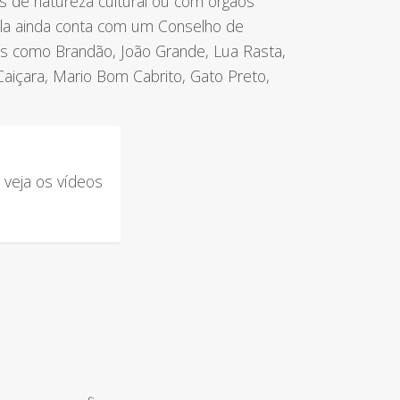
ais de natureza cultural ou com órgãos
ola ainda conta com um Conselho de
les como Brandão, João Grande, Lua Rasta,
 Caiçara, Mario Bom Cabrito, Gato Preto,
 veja os vídeos